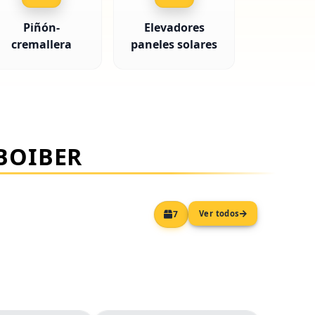
Piñón-
Elevadores
cremallera
paneles solares
BOIBER
Ver todos
7