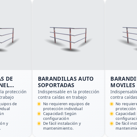
S DE
BARANDILLAS AUTO
BARANDI
NEL
SOPORTADAS
MOVILES
DESMONT
la protección
Indispensable en la protección
Indispensabl
trabajo
contra caídas en trabajo
contra caídas
quipos de
No requieren equipos de
No requier
vidual
protección individual
protección 
ún
Capacidad: Según
Capacidad:
configuración
configurac
ión y
De fácil instalación y
De fácil ins
.
mantenimiento.
mantenimi