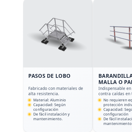
PASOS DE LOBO
BARANDILLA
MALLA O PA
RIGIDO
Fabricado con materiales de
Indispensable en 
alta resistencia.
contra caídas en 
Material: Aluminio
No requieren e
Capacidad: Según
protección indi
configuración
Capacidad: Seg
De fácil instalación y
configuración
mantenimiento.
De fácil instalac
mantenimiento