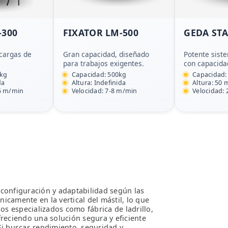
-300
FIXATOR LM-500
GEDA STA
 cargas de
Gran capacidad, diseñado
Potente sist
para trabajos exigentes.
con capacida
 kg
Capacidad: 500kg
Capacidad:
da
Altura: Indefinida
Altura: 50 
15 m/min
Velocidad: 7-8 m/min
Velocidad:
 configuración y adaptabilidad según las
icamente en la vertical del mástil, lo que
jos especializados como fábrica de ladrillo,
freciendo una solución segura y eficiente
Si buscas rendimiento, seguridad y