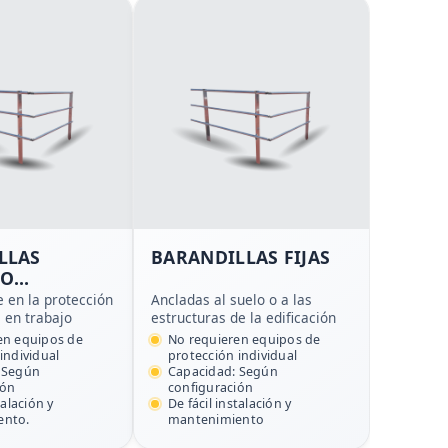
LLAS
BARANDILLAS FIJAS
 O
ABLES
e en la protección
Ancladas al suelo o a las
 en trabajo
estructuras de la edificación
en equipos de
No requieren equipos de
individual
protección individual
 Según
Capacidad: Según
ión
configuración
talación y
De fácil instalación y
ento.
mantenimiento